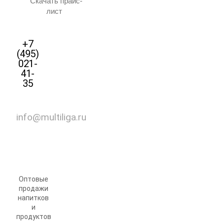
Скачать прайс-
лист
+7
(495)
021-
41-
35
info@multiliga.ru
Оптовые
продажи
напитков
и
продуктов