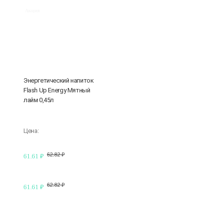
Акция
Энергетический напиток
Flash Up Energy Мятный
лайм 0,45л
Цена:
62.82 ₽
61.61 ₽
62.82 ₽
61.61 ₽