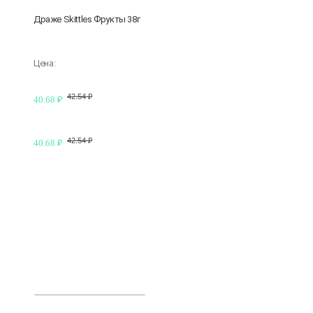
Драже Skittles Фрукты 38г
Цена:
42.54 ₽
40.68 ₽
42.54 ₽
40.68 ₽