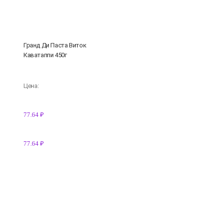
Гранд Ди Паста Виток
Каватаппи 450г
Цена:
77.64 ₽
77.64 ₽