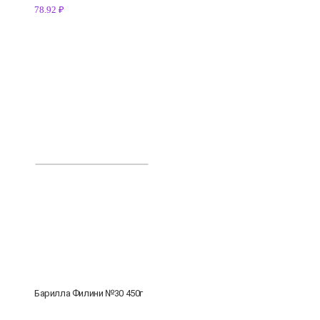
78.92 ₽
Барилла Филини №30 450г