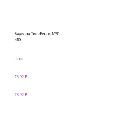
Барилла Пипе Ригате №91
450г
Цена:
78.92 ₽
78.92 ₽