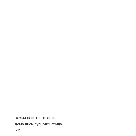
Вермишель Роллтон на
домашнем бульоне Курица
60г