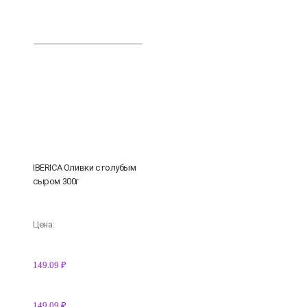
IBERICA Оливки с голубым
сыром 300г
Цена:
149.09 ₽
149.09 ₽