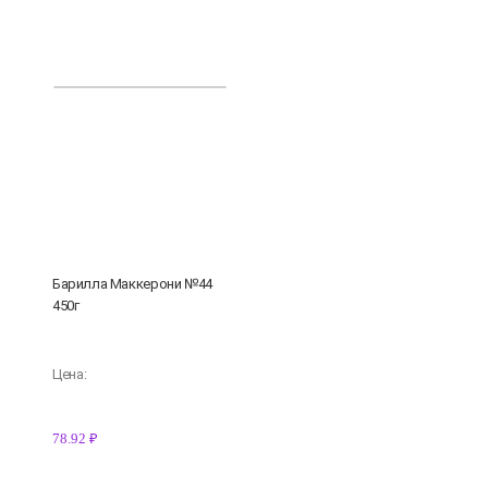
Барилла Маккерони №44
450г
Цена:
78.92 ₽