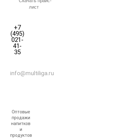
Скачать прайс-
лист
+7
(495)
021-
41-
35
info@multiliga.ru
Оптовые
продажи
напитков
и
продуктов