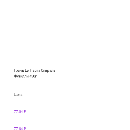
Гранд Ди Паста Спираль
Фузилли 450г
Цена:
77.64 ₽
77.64 ₽