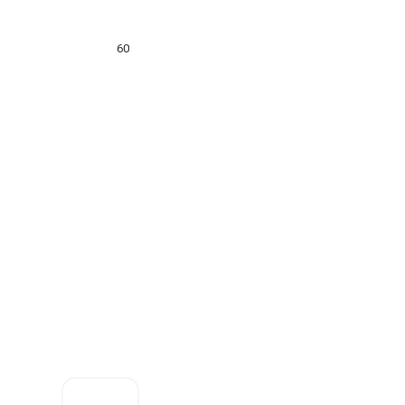
60
Цена за
штуку:
59.09
₽
Оформить