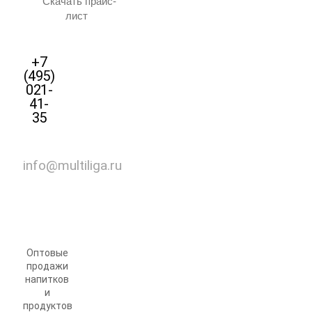
Скачать прайс-
лист
+7
(495)
021-
41-
35
info@multiliga.ru
Оптовые
продажи
напитков
и
продуктов