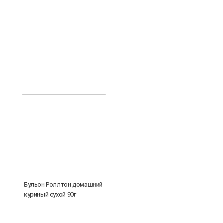
Бульон Роллтон домашний
куриный сухой 90г