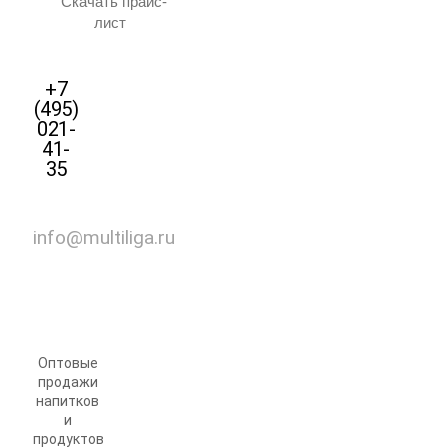
Скачать прайс-
лист
+7
(495)
021-
41-
35
info@multiliga.ru
Оптовые
продажи
напитков
и
продуктов