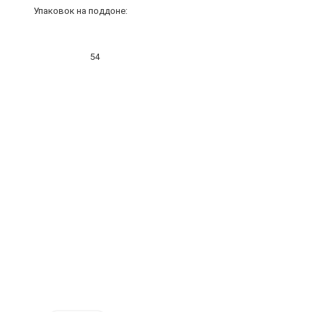
Упаковок на поддоне:
54
Цена за
штуку:
28.72
₽