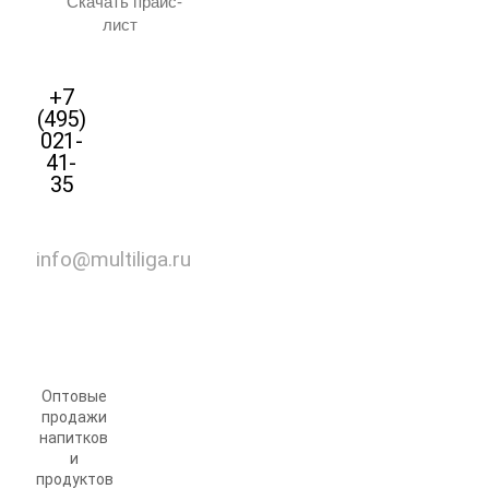
Скачать прайс-
лист
+7
(495)
021-
41-
35
info@multiliga.ru
Оптовые
продажи
напитков
и
продуктов