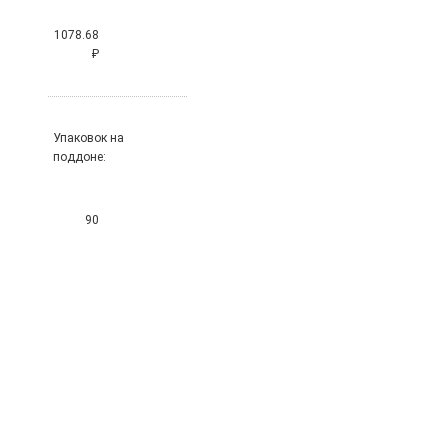
1078.68
₽
Упаковок на
поддоне:
90
Цена
за
штуку:
89.89