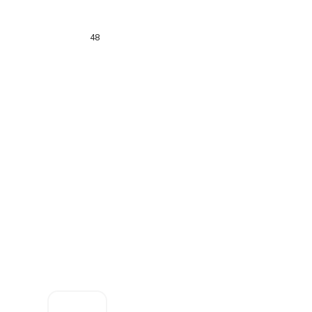
48
Цена за
штуку:
45.75
₽
Оформить