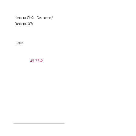
Чипсы Лейз Сметана/
Зелень 37г
Цена:
45.75 ₽