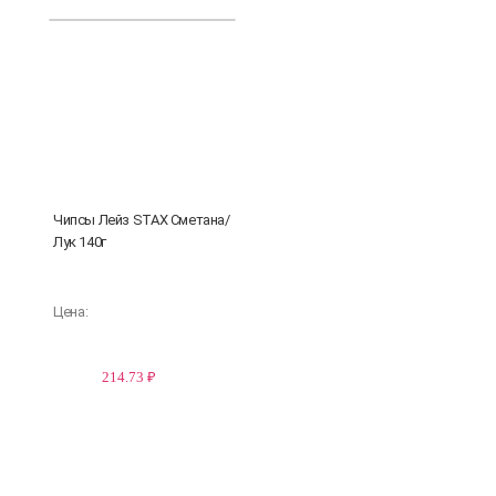
Чипсы Лейз STAX Сметана/
Лук 140г
Цена:
214.73 ₽