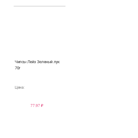
Чипсы Лейз Зеленый лук
70г
Цена:
77.97 ₽