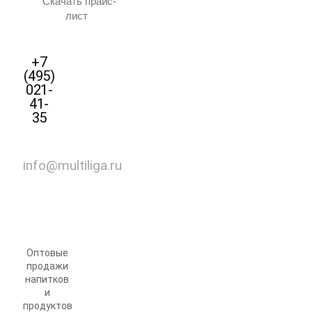
Скачать прайс-
лист
+7
(495)
021-
41-
35
info@multiliga.ru
Оптовые
продажи
напитков
и
продуктов